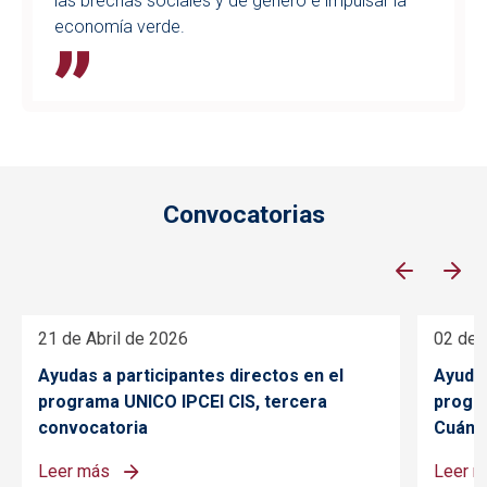
las brechas sociales y de género e impulsar la
economía verde.
Convocatorias
21 de Abril de 2026
02 de 
Ayudas a participantes directos en el
Ayudas
programa UNICO IPCEI CIS, tercera
progr
convocatoria
Cuánt
Leer más
Leer 