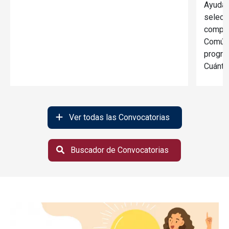
Ayudas
selecc
compet
Común 
progra
Cuánti
Ver todas las Convocatorias
Buscador de Convocatorias