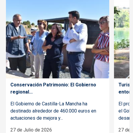
Conservación Patrimonio: El Gobierno
Turism
regional...
entorn
El Gobierno de Castilla-La Mancha ha
El pro
destinado alrededor de 460.000 euros en
el Gob
actuaciones de mejora y...
desarro
27 de Julio de 2026
27 de 