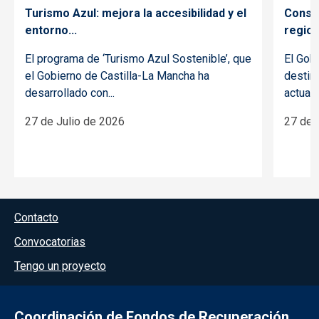
Turismo Azul: mejora la accesibilidad y el
Conser
entorno...
regiona
El programa de ‘Turismo Azul Sostenible’, que
El Gob
el Gobierno de Castilla-La Mancha ha
destin
desarrollado con...
actuaci
27 de Julio de 2026
27 de 
Menú del pie
Contacto
Convocatorias
Tengo un proyecto
Coordinación de Fondos de Recuperación,