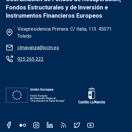
Fondos Estructurales y de Inversión e
Instrumentos Financieros Europeos
Información de la institución
Vicepresidencia Primera. C/ Italia, 113. 45071
Toledo
clmavanza@jccm.es
925 265 222
Redes sociales institución
Redes sociales JCCM