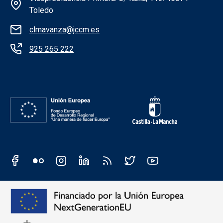
Toledo
clmavanza@jccm.es
925 265 222
Redes sociales institución
Redes sociales JCCM