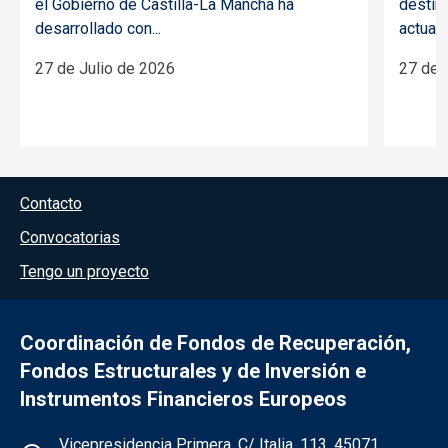
el Gobierno de Castilla-La Mancha ha
destin
desarrollado con...
actuaci
27 de Julio de 2026
27 de 
Menú del pie
Contacto
Convocatorias
Tengo un proyecto
Coordinación de Fondos de Recuperación,
Fondos Estructurales y de Inversión e
Instrumentos Financieros Europeos
Información de la institución
Vicepresidencia Primera. C/ Italia, 113. 45071