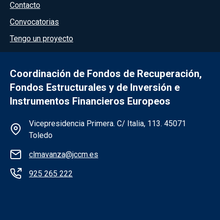
Menú del pie
Contacto
Convocatorias
Tengo un proyecto
Coordinación de Fondos de Recuperación,
Fondos Estructurales y de Inversión e
Instrumentos Financieros Europeos
Información de la institución
Vicepresidencia Primera. C/ Italia, 113. 45071
Toledo
clmavanza@jccm.es
925 265 222
Redes sociales institución