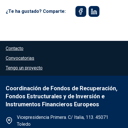
¿Te ha gustado? Comparte:
Menú del pie
Contacto
Convocatorias
Tengo un proyecto
Coordinación de Fondos de Recuperación,
Fondos Estructurales y de Inversión e
Instrumentos Financieros Europeos
Información de la institución
Vicepresidencia Primera. C/ Italia, 113. 45071
Toledo