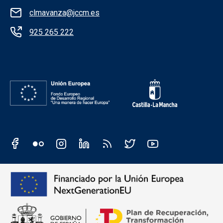
clmavanza@jccm.es
925 265 222
Redes sociales institución
Redes sociales JCCM