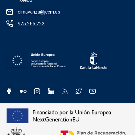
Toledo
clmavanza@jccm.es
925 265 222
Redes sociales institución
Redes sociales JCCM