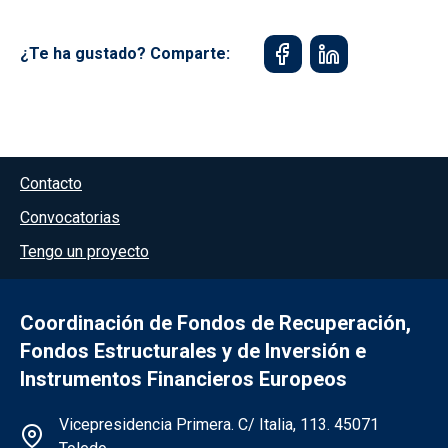
¿Te ha gustado? Comparte:
Menú del pie
Contacto
Convocatorias
Tengo un proyecto
Coordinación de Fondos de Recuperación,
Fondos Estructurales y de Inversión e
Instrumentos Financieros Europeos
Información de la institución
Vicepresidencia Primera. C/ Italia, 113. 45071