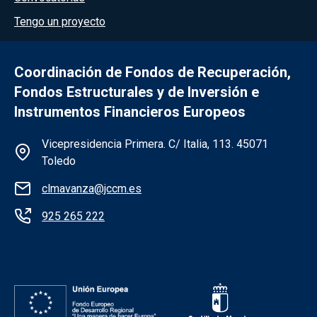
Tengo un proyecto
Coordinación de Fondos de Recuperación,
Fondos Estructurales y de Inversión e
Instrumentos Financieros Europeos
Información de la institución
Vicepresidencia Primera. C/ Italia, 113. 45071
Toledo
clmavanza@jccm.es
925 265 222
Redes sociales institución