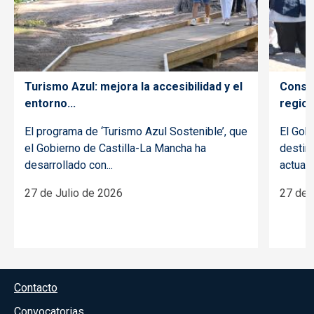
Turismo Azul: mejora la accesibilidad y el
Conser
entorno...
regiona
El programa de ‘Turismo Azul Sostenible’, que
El Gob
el Gobierno de Castilla-La Mancha ha
destin
desarrollado con...
actuaci
27 de Julio de 2026
27 de 
Menú del pie
Contacto
Convocatorias