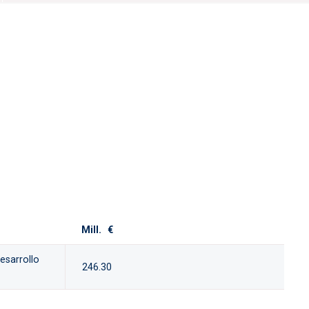
Mill. €
esarrollo
246.30