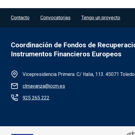
Menú del pie
Contacto
Convocatorias
Tengo un proyecto
Coordinación de Fondos de Recuperación
Instrumentos Financieros Europeos
Información de la institución
Vicepresidencia Primera. C/ Italia, 113. 45071 Toledo
clmavanza@jccm.es
925 265 222
Redes sociales institución