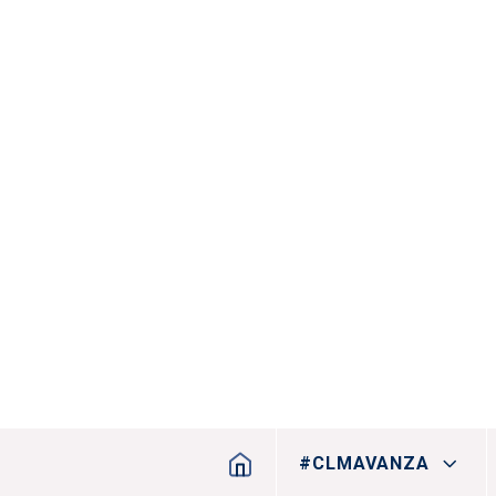
Navegación princip
#CLMAVANZA